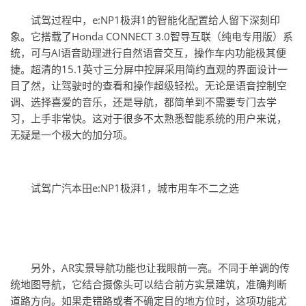
试驾过程中，e:NP1极湃1的智能化配置给人留下深刻印
象。它搭载了Honda CONNECT 3.0智导互联（纯电专用版）系
统，可与AI语音助理进行自然语音交互，操作车内功能极其便
捷。超清的15.1英寸三分屏中控屏采用简约直观的界面设计一
目了然，让驾驶时的查看和操作超级轻松。无论是语音控制空
调、选择喜爱的音乐，还是导航，都简单到不需要专门去学
习，上手非常快。这对于很多不太熟悉智能系统的用户来说，
无疑是一个极大的加分项。
试驾广汽本田e:NP1极湃1，城市用车不二之选
另外，AR实景导航功能也让我眼前一亮。不同于单调的传
统地图导航，它结合摄像头可以结合前方实景建筑，准确判断
道路方向。如果走错路或者不确定目的地方位时，这项功能尤