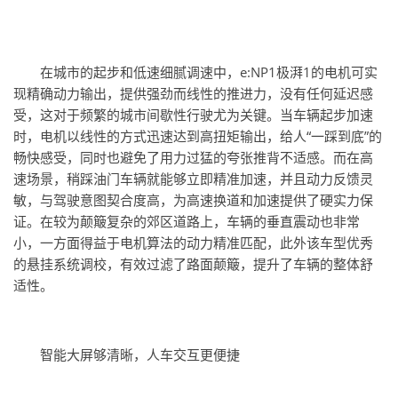
在城市的起步和低速细腻调速中，e:NP1极湃1的电机可实
现精确动力输出，提供强劲而线性的推进力，没有任何延迟感
受，这对于频繁的城市间歇性行驶尤为关键。当车辆起步加速
时，电机以线性的方式迅速达到高扭矩输出，给人“一踩到底”的
畅快感受，同时也避免了用力过猛的夸张推背不适感。而在高
速场景，稍踩油门车辆就能够立即精准加速，并且动力反馈灵
敏，与驾驶意图契合度高，为高速换道和加速提供了硬实力保
证。在较为颠簸复杂的郊区道路上，车辆的垂直震动也非常
小，一方面得益于电机算法的动力精准匹配，此外该车型优秀
的悬挂系统调校，有效过滤了路面颠簸，提升了车辆的整体舒
适性。
智能大屏够清晰，人车交互更便捷