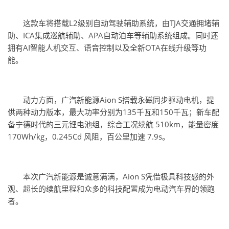
这款车将搭载L2级别自动驾驶辅助系统，由TJA交通拥堵辅
助、ICA集成巡航辅助、APA自动泊车等辅助系统组成。同时还
拥有AI智能人机交互、语音控制以及全新OTA在线升级等功
能。
动力方面，广汽新能源Aion S搭载永磁同步驱动电机，提
供两种动力版本，最大功率分别为135千瓦和150千瓦；新车配
备宁德时代的三元锂电池组，综合工况续航 510km，能量密度
170Wh/kg，0.245Cd 风阻，百公里加速 7.9s。
本次广汽新能源是诚意满满，Aion S凭借极具科技感的外
观、超长的续航里程和众多的科技配置成为电动汽车界的领跑
者。