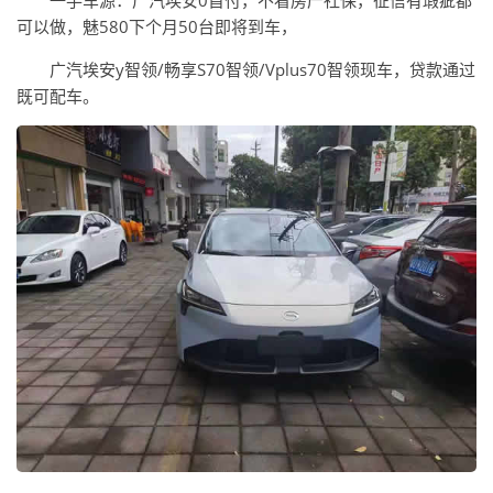
一手车源：广汽埃安0首付，不看房产社保，征信有瑕疵都
可以做，魅580下个月50台即将到车，
广汽埃安y智领/畅享S70智领/Vplus70智领现车，贷款通过
既可配车。