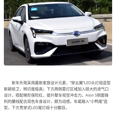
新车外观采用最新家族设计元素，“穿云翼”LED头灯组造型
新颖前卫，辨识度极高；下方两侧雾灯区域加入硕大的进气口
设计，搭配梯形保险杠，提升整车视觉冲击力。Aion S侧面锋
利的腰线配合双色车身设计，颇为动感。车尾融入“小鸭尾”造
型，下方贯穿式LED尾灯组十分醒目。