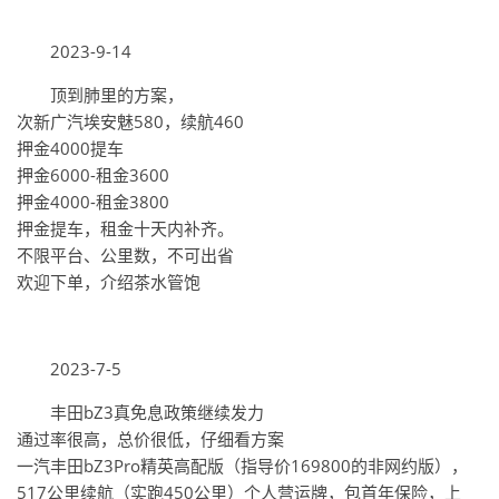
2023-9-14
顶到肺里的方案，
次新广汽埃安魅580，续航460
押金4000提车
押金6000-租金3600
押金4000-租金3800
押金提车，租金十天内补齐。
不限平台、公里数，不‮出可‬省
欢迎下单，介绍茶水管饱
2023-7-5
丰田bZ3真免息政策继续发力
通过率很高，总价很低，仔细看方案
一汽丰田bZ3Pro精英高配版（指导价169800的非网约版），
517公里续航（实跑450公里）个人营运牌，包首年保险，上