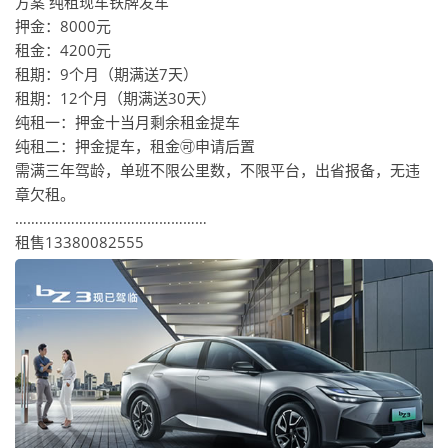
方案️ 纯租现车铁牌发车
押金：8000元
租金：4200元
租期：9个月（期满送7天）
租期：12个月（期满送30天）
纯租一：押金十当月剩余租金提车
纯租二：押金提车，租金🉑️申请后置
需满三年驾龄，单班不限公里数，不限平台，出省报备，无违
章欠租。
…………………………………………
租售13380082555