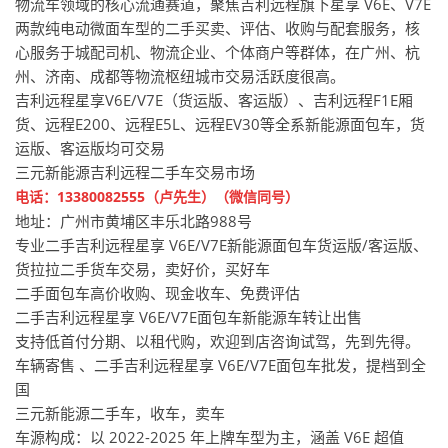
物流车领域的核心流通赛道，聚焦吉利远程旗下星享 V6E、V7E
两款纯电动微面车型的二手买卖、评估、收购与配套服务，核
心服务于城配司机、物流企业、个体商户等群体，在广州、杭
州、济南、成都等物流枢纽城市交易活跃度很高。
吉利远程星享V6E/V7E（货运版、客运版）、吉利远程F1E厢
货、远程E200、远程E5L、远程EV30等全系新能源面包车，货
运版、客运版均可交易
三元新能源吉利远程二手车交易市场
电话：13380082555（卢先生）（微信同号）
地址：广州市黄埔区丰乐北路988号
专业二手吉利远程星享 V6E/V7E新能源面包车货运版/客运版、
货拉拉二手货车交易，卖好价，买好车
二手面包车高价收购、现金收车、免费评估
二手吉利远程星享 V6E/V7E面包车新能源车转让出售
支持低首付分期、以租代购，欢迎到店咨询试驾，先到先得。
车辆寄售 、二手吉利远程星享 V6E/V7E面包车批发，提档到全
国
三元新能源二手车，收车，卖车
车源构成：以 2022-2025 年上牌车型为主，涵盖 V6E 超值