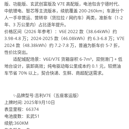
版、功能版、玄武创富版及 V7E 高配版，电池包含宁德时代、
中航锂电、智芯等主流版本，续航覆盖 200-260km；车源分个
人一手非营运、营转非（货拉拉 / 网约车）两类，准新车（1-2
年、3 万公里内）占比逐年提升。
价格区间（2026 年参考）：V6E 2022 款（38.64kWh）约
3.98-4.8 万；2024-2025 款（46.08kWh）约 6.3-6.8 万；V7E
2024 款（48.38kWh）约 7.2-7.8 万，普遍为新车价 5-7 折，
性价比突出。
适配城配场景：V6E/V7E 货箱容积 6-7m³，双侧滑门 + 低
地台设计，装卸高效；纯电驱动每公里成本约 0.1 元，较燃油
车节省 70% 以上，契合快递、生鲜、商超配送需求。
✨品牌型号:吉利V7E（五座客运版）
上牌时间: 2025年9月10日
表显里程：66374
电池度数：玄武51
续航:360KM