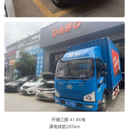
开瑞江豚 41.86电
满电续航285km