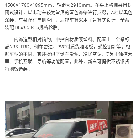
4500×1780×1895mm，轴距为2910mm。车头上格栅采用封
闭式设计，以电动车较为常见的蓝色饰条进行点缀，A柱以黑色
涂装。车身配有单侧滑门，后排车窗采用了盲窗式设计。全系
装配185/65 R15规格轮胎。
内饰造型相对简约，中控台材质硬塑料。配置上，全系标
配ABS+EBD、倒车雷达、PVC材质货厢地板，遥控钥匙等；根
据车型的不同，其还提供了倒车影像、冷暖空调、7英寸触控大
屏、手机互联、导航等功能配置。此外，新车可提供不锈钢货
箱地板选装。