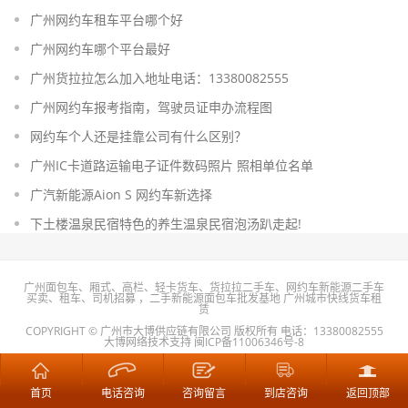
广州网约车租车平台哪个好
广州网约车哪个平台最好
广州货拉拉怎么加入地址电话：13380082555
广州网约车报考指南，驾驶员证申办流程图
网约车个人还是挂靠公司有什么区别？
广州IC卡道路运输电子证件数码照片 照相单位名单
广汽新能源Aion S 网约车新选择
下土楼温泉民宿特色的养生温泉民宿泡汤趴走起!
广州面包车、厢式、高栏、轻卡货车、货拉拉二手车、网约车新能源二手车
买卖、租车、司机招募 ，二手新能源面包车批发基地
广州城市快线货车租
赁
COPYRIGHT © 广州市大博供应链有限公司 版权所有 电话：
13380082555
大博网络技术支持
闽ICP备11006346号-8
广州三元新能源二手车交易市场 地址：广州市黄埔区丰乐北路988号
越秀区、荔湾区、海珠区、天河区、白云区、黄埔区、番禺区、花都区、南
沙区、增城区、从化区
首页
电话咨询
咨询留言
到店咨询
返回顶部